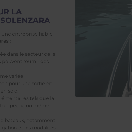
UR LA
I-SOLENZARA
 une entreprise fiable
res :
ée dans le secteur de la
ts peuvent fournir des
mme variée
oit pour une sortie en
en solo.
plémentaires tels que la
iel de pêche ou même
n de bateaux, notamment
vigation et les modalités