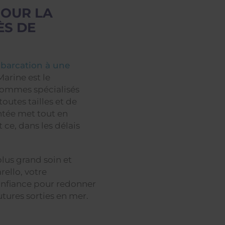
POUR LA
ÈS DE
mbarcation à une
Marine est le
 sommes spécialisés
outes tailles et de
ntée met tout en
 ce, dans les délais
lus grand soin et
rello, votre
confiance pour redonner
utures sorties en mer.