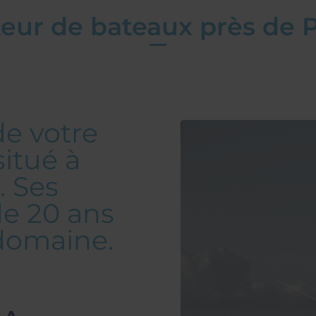
eur de bateaux près de P
de votre
situé à
. Ses
de 20 ans
 domaine.