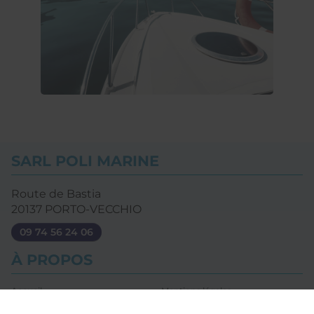
SARL POLI MARINE
Route de Bastia
20137
PORTO-VECCHIO
09 74 56 24 06
À PROPOS
Accueil
Mentions légales
Nous contacter
Plan du site